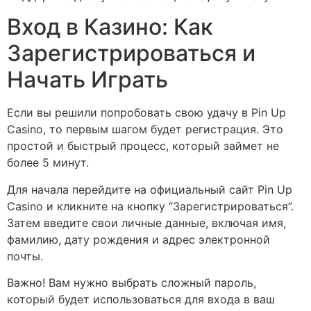
Вход в Казино: Как
Зарегистрироваться и
Начать Играть
Если вы решили попробовать свою удачу в Pin Up
Casino, то первым шагом будет регистрация. Это
простой и быстрый процесс, который займет не
более 5 минут.
Для начала перейдите на официальный сайт Pin Up
Casino и кликните на кнопку “Зарегистрироваться”.
Затем введите свои личные данные, включая имя,
фамилию, дату рождения и адрес электронной
почты.
Важно! Вам нужно выбрать сложный пароль,
который будет использоваться для входа в ваш