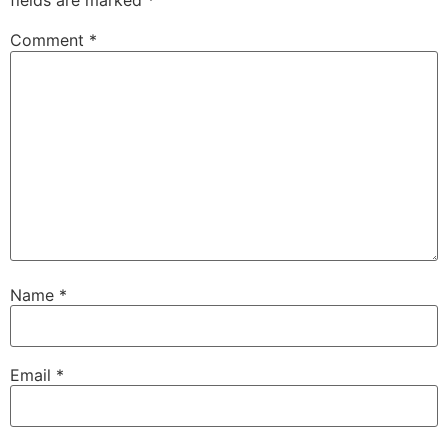
fields are marked
*
Comment
*
Name
*
Email
*