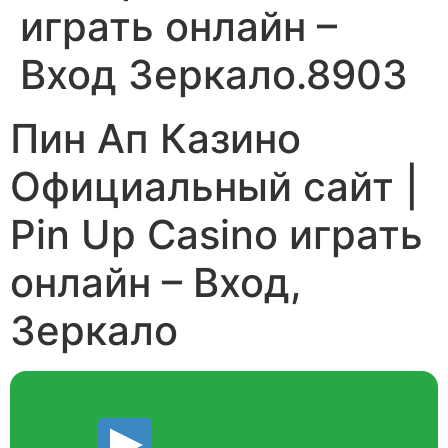
играть онлайн –
Вход Зеркало.8903
Пин Ап Казино
Официальный сайт |
Pin Up Casino играть
онлайн – Вход,
Зеркало