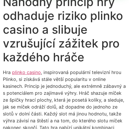
Náhodný princip hry
odhaduje riziko plinko
casino a slibuje
vzrušující zážitek pro
každého hráče
Hra
plinko casino
, inspirovaná populární televizní hrou
Plinko, si získává stále větší popularitu v online
kasinech. Princip je jednoduchý, ale extrémně zábavný a
s potenciálem pro zajímavé výhry. Hráč shazuje míček
ze špičky hrací plochy, která je posetá kolíky, a sleduje,
jak se míček odráží dolů, až dopadne do jednoho ze
slotů v dolní části. Každý slot má jinou hodnotu, takže
výhra závisí na štěstí a na tom, do kterého slotu míček
nakonec skončí. Tato hra nabízí unikátní kombinaci