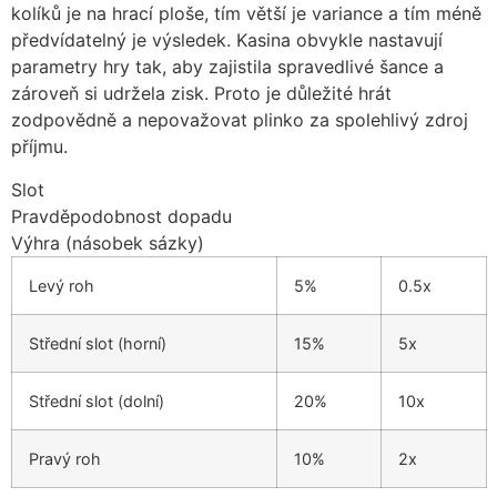
kolíků je na hrací ploše, tím větší je variance a tím méně
předvídatelný je výsledek. Kasina obvykle nastavují
parametry hry tak, aby zajistila spravedlivé šance a
zároveň si udržela zisk. Proto je důležité hrát
zodpovědně a nepovažovat plinko za spolehlivý zdroj
příjmu.
Slot
Pravděpodobnost dopadu
Výhra (násobek sázky)
Levý roh
5%
0.5x
Střední slot (horní)
15%
5x
Střední slot (dolní)
20%
10x
Pravý roh
10%
2x