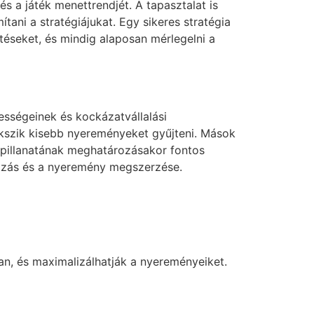
és a játék menettrendjét. A tapasztalat is
tani a stratégiájukat. Egy sikeres stratégia
téseket, és mindig alaposan mérlegelni a
ességeinek és kockázatvállalási
ekszik kisebb nyereményeket gyűjteni. Mások
 pillanatának meghatározásakor fontos
akozás és a nyeremény megszerzése.
an, és maximalizálhatják a nyereményeiket.