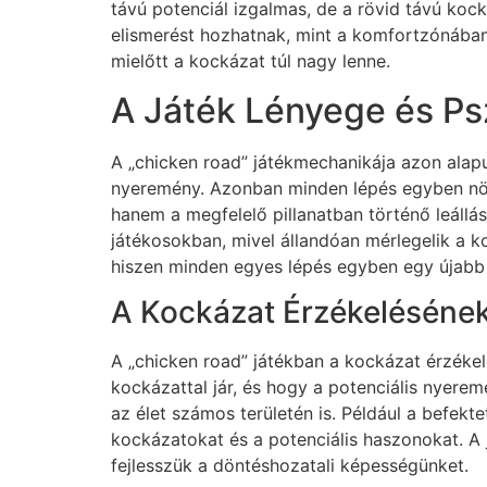
távú potenciál izgalmas, de a rövid távú koc
elismerést hozhatnak, mint a komfortzónában 
mielőtt a kockázat túl nagy lenne.
A Játék Lényege és Psz
A „chicken road” játékmechanikája azon alapu
nyeremény. Azonban minden lépés egyben növeli
hanem a megfelelő pillanatban történő leállá
játékosokban, mivel állandóan mérlegelik a ko
hiszen minden egyes lépés egyben egy újabb d
A Kockázat Érzékeléséne
A „chicken road” játékban a kockázat érzékel
kockázattal jár, és hogy a potenciális nyer
az élet számos területén is. Például a befekt
kockázatokat és a potenciális haszonokat. A 
fejlesszük a döntéshozatali képességünket.