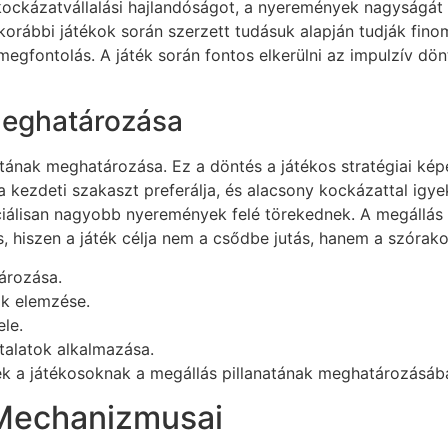
t kockázatvállalási hajlandóságot, a nyeremények nagyságát 
korábbi játékok során szerzett tudásuk alapján tudják finomí
megfontolás. A játék során fontos elkerülni az impulzív dön
Meghatározása
atának meghatározása. Ez a döntés a játékos stratégiai kép
 kezdeti szakaszt preferálja, és alacsony kockázattal igy
ciálisan nagyobb nyeremények felé törekednek. A megállás
is, hiszen a játék célja nem a csődbe jutás, hanem a szór
ározása.
k elemzése.
le.
talatok alkalmazása.
nek a játékosoknak a megállás pillanatának meghatározásáb
 Mechanizmusai