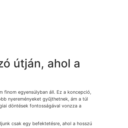
ó útján, ahol a
om finom egyensúlyban áll. Ez a koncepció,
yobb nyereményeket gyűjthetnek, ám a túl
égiai döntések fontosságával vonzza a
ljunk csak egy befektetésre, ahol a hosszú