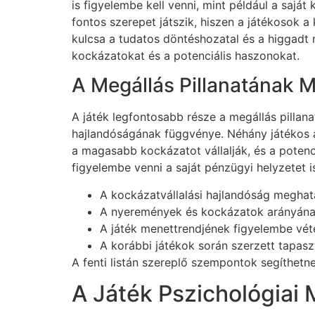
is figyelembe kell venni, mint például a sajá
fontos szerepet játszik, hiszen a játékosok a 
kulcsa a tudatos döntéshozatal és a higgadt 
kockázatokat és a potenciális haszonokat.
A Megállás Pillanatának 
A játék legfontosabb része a megállás pillan
hajlandóságának függvénye. Néhány játékos a
a magasabb kockázatot vállalják, és a poten
figyelembe venni a saját pénzügyi helyzetet 
A kockázatvállalási hajlandóság meghat
A nyeremények és kockázatok arányána
A játék menettrendjének figyelembe véte
A korábbi játékok során szerzett tapasz
A fenti listán szereplő szempontok segíthet
A Játék Pszichológiai