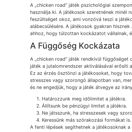
A „chicken road” játék pszichológiai szempont
használja ki. A játékosok szeretnének minél 
feszültséget okoz, ami vonzóvá teszi a játékot
alábecsülésére. A játékosok gyakran hisznek 
ahhoz, hogy túlzottan kockázatot vállalnak, é
A Függőség Kockázata
A „chicken road” játék rendkívül függőséget 
játék a jutalomrendszer aktiválásával erősít
Ez az érzés ösztönzi a játékosokat, hogy tov
stresszes vagy szorongó állapotban van, mert
és ne engedjük, hogy a játék átvegye az irányí
Határozzunk meg időlimitet a játékra.
Állítsunk be pénzügyi limitet a játékra.
Ne játsszunk, ha stresszesek vagy szo
Keressünk más szórakozási formákat is.
A fenti lépések segíthetnek a játékosoknak a