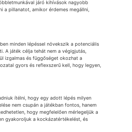
 többletmunkával járó kihívások nagyobb
 a pillanatot, amikor érdemes megállni,
zben minden lépéssel növekszik a potenciális
. A játék célja tehát nem a végigjutás,
vül izgalmas és függőséget okozhat a
zatal gyors és reflexszerű kell, hogy legyen,
dniuk ítélni, hogy egy adott lépés milyen
kelése nem csupán a játékban fontos, hanem
engedhetetlen, hogy megfelelően mérlegeljük a
en gyakoroljuk a kockázatértékelést, és