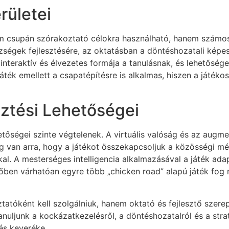
rületei
 csupán szórakoztató célokra használható, hanem számos 
szségek fejlesztésére, az oktatásban a döntéshozatali képe
interaktív és élvezetes formája a tanulásnak, és lehetőség
ték emellett a csapatépítésre is alkalmas, hiszen a játéko
sztési Lehetőségei
ehetőségei szinte végtelenek. A virtuális valóság és az augm
g van arra, hogy a játékot összekapcsoljuk a közösségi mé
kal. A mesterséges intelligencia alkalmazásával a játék ad
vőben várhatóan egyre több „chicken road” alapú játék fog m
óként kell szolgálniuk, hanem oktató és fejlesztő szerepet 
nuljunk a kockázatkezelésről, a döntéshozatalról és a strat
tés keveréke.