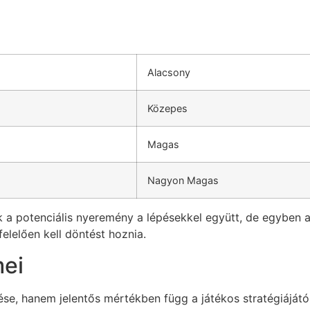
Alacsony
Közepes
Magas
Nagyon Magas
k a potenciális nyeremény a lépésekkel együtt, de egyben a 
felelően kell döntést hoznia.
mei
e, hanem jelentős mértékben függ a játékos stratégiájától 