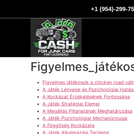
+1 (954)-299-7
Figyelmes_játéko
Figyelmes játékosok a chicken road válto
A Játék Lényege és Pszichológiai Hatás
A Kockázat Érzékelésének Fontossága
A Játék Stratégiai Elemei
A Megállás Pillanatának Meghatározása
A Játék Pszichológiai Mechanizmusai
A Függőség Kockázata
A Játék Alkalmazási Területei