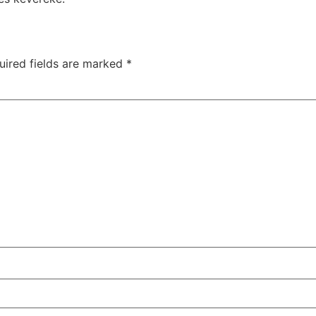
uired fields are marked
*