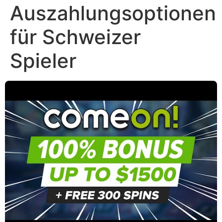
Auszahlungsoptionen
für Schweizer
Spieler