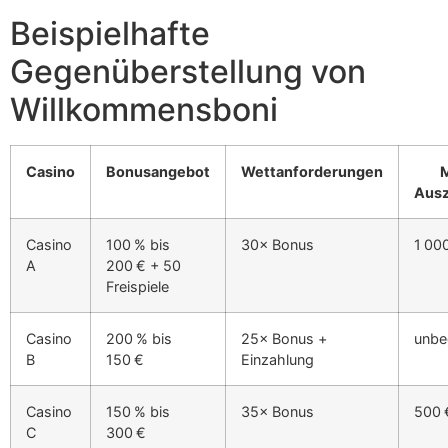
Beispielhafte
Gegenüberstellung von
Willkommensboni
Casino
Bonusangebot
Wettanforderungen
M
Ausz
Casino
100 % bis
30× Bonus
1 00
A
200 € + 50
Freispiele
Casino
200 % bis
25× Bonus +
unbe
B
150 €
Einzahlung
Casino
150 % bis
35× Bonus
500 
C
300 €