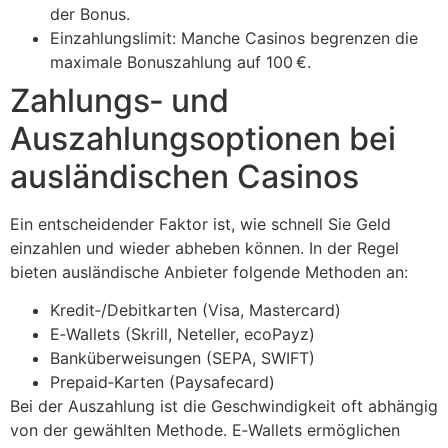
der Bonus.
Einzahlungslimit: Manche Casinos begrenzen die
maximale Bonuszahlung auf 100 €.
Zahlungs‑ und
Auszahlungsoptionen bei
ausländischen Casinos
Ein entscheidender Faktor ist, wie schnell Sie Geld
einzahlen und wieder abheben können. In der Regel
bieten ausländische Anbieter folgende Methoden an:
Kredit‑/Debitkarten (Visa, Mastercard)
E‑Wallets (Skrill, Neteller, ecoPayz)
Banküberweisungen (SEPA, SWIFT)
Prepaid‑Karten (Paysafecard)
Bei der Auszahlung ist die Geschwindigkeit oft abhängig
von der gewählten Methode. E‑Wallets ermöglichen