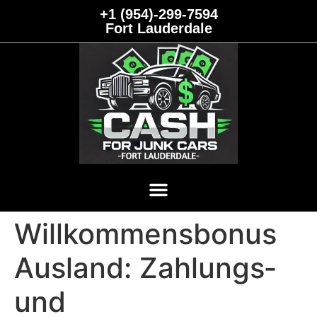
+1 (954)-299-7594
Fort Lauderdale
Willkommensbonus
Ausland: Zahlungs‑
und