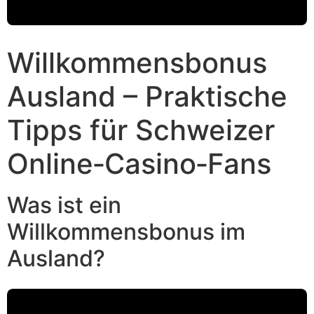
Willkommensbonus
Ausland – Praktische
Tipps für Schweizer
Online‑Casino‑Fans
Was ist ein
Willkommensbonus im
Ausland?