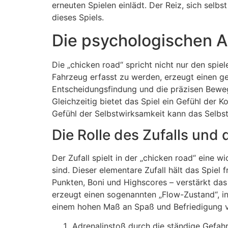
erneuten Spielen einlädt. Der Reiz, sich selb
dieses Spiels.
Die psychologischen A
Die „chicken road“ spricht nicht nur den spi
Fahrzeug erfasst zu werden, erzeugt einen ge
Entscheidungsfindung und die präzisen Beweg
Gleichzeitig bietet das Spiel ein Gefühl der
Gefühl der Selbstwirksamkeit kann das Selbst
Die Rolle des Zufalls und
Der Zufall spielt in der „chicken road“ eine 
sind. Dieser elementare Zufall hält das Spiel 
Punkten, Boni und Highscores – verstärkt das 
erzeugt einen sogenannten „Flow-Zustand“, in 
einem hohen Maß an Spaß und Befriedigung 
Adrenalinstoß durch die ständige Gefahr