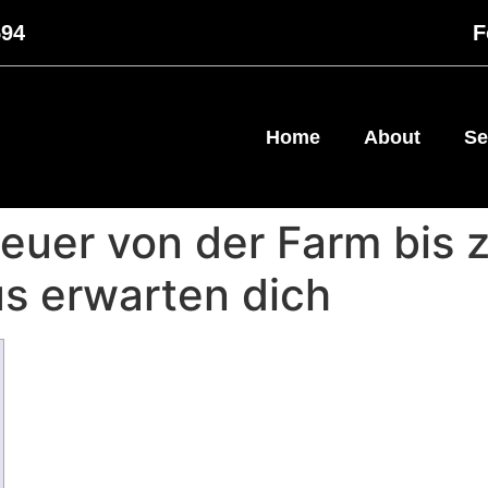
594
F
Home
About
Se
uer von der Farm bis z
s erwarten dich