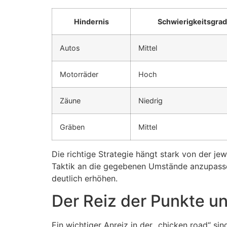
Hindernis
Schwierigkeitsgrad
Autos
Mittel
Motorräder
Hoch
Zäune
Niedrig
Gräben
Mittel
Die richtige Strategie hängt stark von der jew
Taktik an die gegebenen Umstände anzupassen
deutlich erhöhen.
Der Reiz der Punkte u
Ein wichtiger Anreiz in der „chicken road“ s