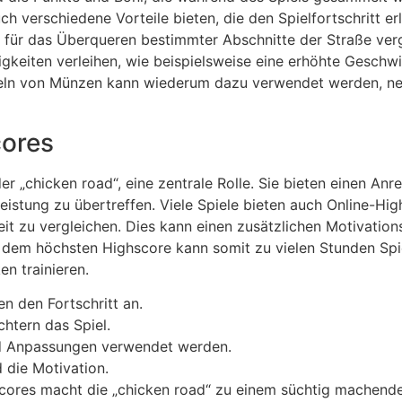
verschiedene Vorteile bieten, die den Spielfortschritt erl
er für das Überqueren bestimmter Abschnitte der Straße v
gkeiten verleihen, wie beispielsweise eine erhöhte Geschw
ln von Münzen kann wiederum dazu verwendet werden, ne
cores
der „chicken road“, eine zentrale Rolle. Sie bieten einen An
leistung zu übertreffen. Viele Spiele bieten auch Online-Hig
eit zu vergleichen. Dies kann einen zusätzlichen Motivati
dem höchsten Highscore kann somit zu vielen Stunden Spie
n trainieren.
n den Fortschritt an.
chtern das Spiel.
d Anpassungen verwendet werden.
 die Motivation.
cores macht die „chicken road“ zu einem süchtig machende