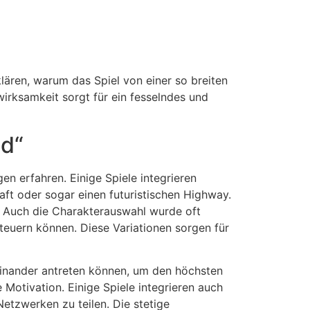
lären, warum das Spiel von einer so breiten
rksamkeit sorgt für ein fesselndes und
ad“
n erfahren. Einige Spiele integrieren
ft oder sogar einen futuristischen Highway.
. Auch die Charakterauswahl wurde oft
teuern können. Diese Variationen sorgen für
neinander antreten können, um den höchsten
otivation. Einige Spiele integrieren auch
Netzwerken zu teilen. Die stetige