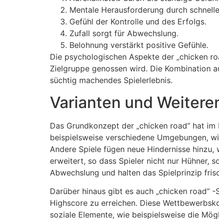
Mentale Herausforderung durch schnell
Gefühl der Kontrolle und des Erfolgs.
Zufall sorgt für Abwechslung.
Belohnung verstärkt positive Gefühle.
Die psychologischen Aspekte der „chicken roa
Zielgruppe genossen wird. Die Kombination a
süchtig machendes Spielerlebnis.
Varianten und Weitere
Das Grundkonzept der „chicken road“ hat im L
beispielsweise verschiedene Umgebungen, wie 
Andere Spiele fügen neue Hindernisse hinzu, 
erweitert, so dass Spieler nicht nur Hühner,
Abwechslung und halten das Spielprinzip fris
Darüber hinaus gibt es auch „chicken road“ -
Highscore zu erreichen. Diese Wettbewerbskom
soziale Elemente, wie beispielsweise die Mögl