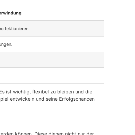
berwindung
rfektionieren.
ungen.
.
 ist wichtig, flexibel zu bleiben und die
piel entwickeln und seine Erfolgschancen
werden können. Diese dienen nicht nur der