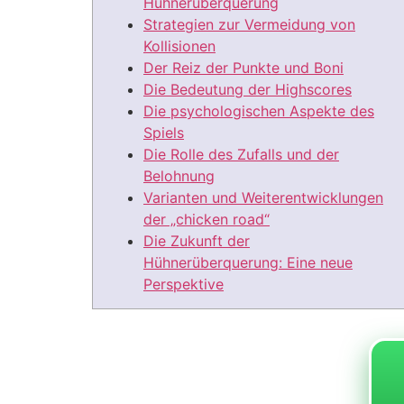
Hühnerüberquerung
Strategien zur Vermeidung von
Kollisionen
Der Reiz der Punkte und Boni
Die Bedeutung der Highscores
Die psychologischen Aspekte des
Spiels
Die Rolle des Zufalls und der
Belohnung
Varianten und Weiterentwicklungen
der „chicken road“
Die Zukunft der
Hühnerüberquerung: Eine neue
Perspektive