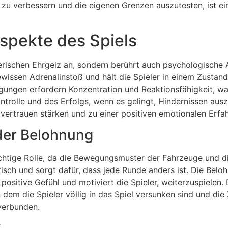
st zu verbessern und die eigenen Grenzen auszutesten, ist e
spekte des Spiels
elerischen Ehrgeiz an, sondern berührt auch psychologische
wissen Adrenalinstoß und hält die Spieler in einem Zustan
ungen erfordern Konzentration und Reaktionsfähigkeit, wa
 Kontrolle und des Erfolgs, wenn es gelingt, Hindernissen a
vertrauen stärken und zu einer positiven emotionalen Erfa
 der Belohnung
wichtige Rolle, da die Bewegungsmuster der Fahrzeuge und d
frisch und sorgt dafür, dass jede Runde anders ist. Die Belo
positive Gefühl und motiviert die Spieler, weiterzuspielen
dem die Spieler völlig in das Spiel versunken sind und die 
verbunden.
.