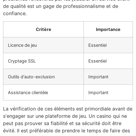
de qualité est un gage de professionnalisme et de
confiance.
Critère
Importance
Licence de jeu
Essentiel
Cryptage SSL
Essentiel
Outils d'auto-exclusion
Important
Assistance clientèle
Important
La vérification de ces éléments est primordiale avant de
s'engager sur une plateforme de jeu. Un casino qui ne
peut pas prouver sa fiabilité et sa sécurité doit être
évité. Il est préférable de prendre le temps de faire des