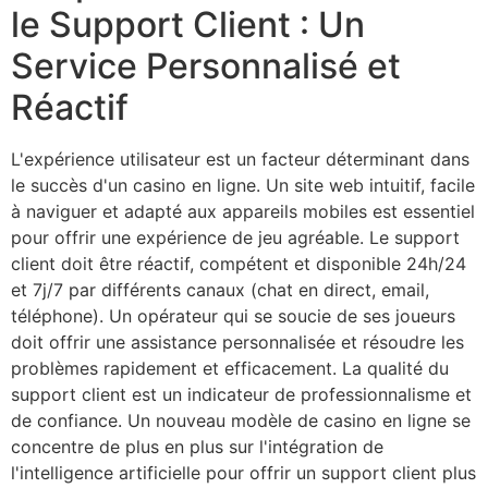
le Support Client : Un
Service Personnalisé et
Réactif
L'expérience utilisateur est un facteur déterminant dans
le succès d'un casino en ligne. Un site web intuitif, facile
à naviguer et adapté aux appareils mobiles est essentiel
pour offrir une expérience de jeu agréable. Le support
client doit être réactif, compétent et disponible 24h/24
et 7j/7 par différents canaux (chat en direct, email,
téléphone). Un opérateur qui se soucie de ses joueurs
doit offrir une assistance personnalisée et résoudre les
problèmes rapidement et efficacement. La qualité du
support client est un indicateur de professionnalisme et
de confiance. Un nouveau modèle de casino en ligne se
concentre de plus en plus sur l'intégration de
l'intelligence artificielle pour offrir un support client plus