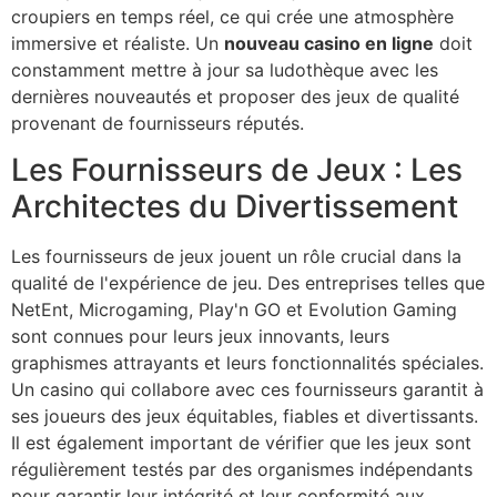
croupiers en temps réel, ce qui crée une atmosphère
immersive et réaliste. Un
nouveau casino en ligne
doit
constamment mettre à jour sa ludothèque avec les
dernières nouveautés et proposer des jeux de qualité
provenant de fournisseurs réputés.
Les Fournisseurs de Jeux : Les
Architectes du Divertissement
Les fournisseurs de jeux jouent un rôle crucial dans la
qualité de l'expérience de jeu. Des entreprises telles que
NetEnt, Microgaming, Play'n GO et Evolution Gaming
sont connues pour leurs jeux innovants, leurs
graphismes attrayants et leurs fonctionnalités spéciales.
Un casino qui collabore avec ces fournisseurs garantit à
ses joueurs des jeux équitables, fiables et divertissants.
Il est également important de vérifier que les jeux sont
régulièrement testés par des organismes indépendants
pour garantir leur intégrité et leur conformité aux