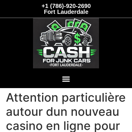
+1 (786)-920-2690
Fort Lauderdale
Attention particulière
autour dun nouveau
casino en ligne pour