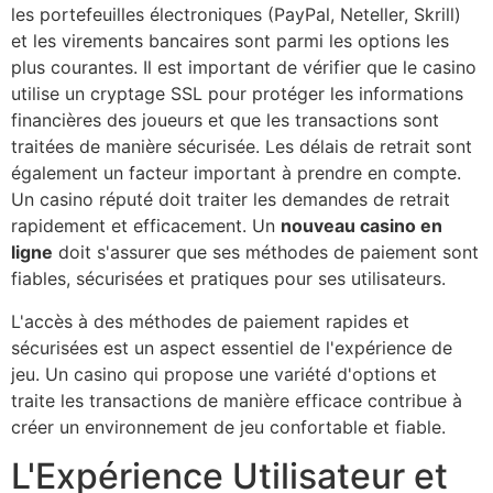
les portefeuilles électroniques (PayPal, Neteller, Skrill)
et les virements bancaires sont parmi les options les
plus courantes. Il est important de vérifier que le casino
utilise un cryptage SSL pour protéger les informations
financières des joueurs et que les transactions sont
traitées de manière sécurisée. Les délais de retrait sont
également un facteur important à prendre en compte.
Un casino réputé doit traiter les demandes de retrait
rapidement et efficacement. Un
nouveau casino en
ligne
doit s'assurer que ses méthodes de paiement sont
fiables, sécurisées et pratiques pour ses utilisateurs.
L'accès à des méthodes de paiement rapides et
sécurisées est un aspect essentiel de l'expérience de
jeu. Un casino qui propose une variété d'options et
traite les transactions de manière efficace contribue à
créer un environnement de jeu confortable et fiable.
L'Expérience Utilisateur et