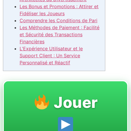
Les Bonus et Promotions : Attirer et
Fidéliser les Joueurs
Comprendre les Conditions de Pari
Les Méthodes de Paiement : Facilité
et Sécurité des Transactions
Financières
L'Expérience Utilisateur et le
Support Client : Un Service
Personnalisé et Réactif
Jouer