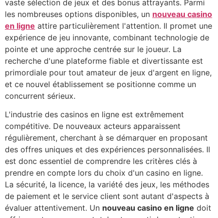
vaste sélection de jeux et des bonus attrayants. Parmi
les nombreuses options disponibles, un
nouveau casino
en ligne
attire particulièrement l'attention. Il promet une
expérience de jeu innovante, combinant technologie de
pointe et une approche centrée sur le joueur. La
recherche d'une plateforme fiable et divertissante est
primordiale pour tout amateur de jeux d'argent en ligne,
et ce nouvel établissement se positionne comme un
concurrent sérieux.
L'industrie des casinos en ligne est extrêmement
compétitive. De nouveaux acteurs apparaissent
régulièrement, cherchant à se démarquer en proposant
des offres uniques et des expériences personnalisées. Il
est donc essentiel de comprendre les critères clés à
prendre en compte lors du choix d'un casino en ligne.
La sécurité, la licence, la variété des jeux, les méthodes
de paiement et le service client sont autant d'aspects à
évaluer attentivement. Un
nouveau casino en ligne
doit