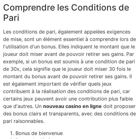
Comprendre les Conditions de
Pari
Les conditions de pari, également appelées exigences
de mise, sont un élément essentiel à comprendre lors de
l'utilisation d'un bonus. Elles indiquent le montant que le
joueur doit miser avant de pouvoir retirer ses gains. Par
exemple, si un bonus est soumis à une condition de pari
de 30x, cela signifie que le joueur doit miser 30 fois le
montant du bonus avant de pouvoir retirer ses gains. Il
est également important de vérifier quels jeux
contribuent à la réalisation des conditions de pari, car
certains jeux peuvent avoir une contribution plus faible
que d'autres. Un
nouveau casino en ligne
doit proposer
des bonus clairs et transparents, avec des conditions de
pari raisonnables.
Bonus de bienvenue