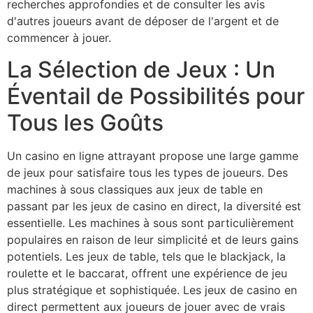
recherches approfondies et de consulter les avis
d'autres joueurs avant de déposer de l'argent et de
commencer à jouer.
La Sélection de Jeux : Un
Éventail de Possibilités pour
Tous les Goûts
Un casino en ligne attrayant propose une large gamme
de jeux pour satisfaire tous les types de joueurs. Des
machines à sous classiques aux jeux de table en
passant par les jeux de casino en direct, la diversité est
essentielle. Les machines à sous sont particulièrement
populaires en raison de leur simplicité et de leurs gains
potentiels. Les jeux de table, tels que le blackjack, la
roulette et le baccarat, offrent une expérience de jeu
plus stratégique et sophistiquée. Les jeux de casino en
direct permettent aux joueurs de jouer avec de vrais