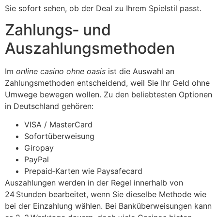
Sie sofort sehen, ob der Deal zu Ihrem Spielstil passt.
Zahlungs‑ und
Auszahlungsmethoden
Im
online casino ohne oasis
ist die Auswahl an
Zahlungsmethoden entscheidend, weil Sie Ihr Geld ohne
Umwege bewegen wollen. Zu den beliebtesten Optionen
in Deutschland gehören:
VISA / MasterCard
Sofortüberweisung
Giropay
PayPal
Prepaid‑Karten wie Paysafecard
Auszahlungen werden in der Regel innerhalb von
24 Stunden bearbeitet, wenn Sie dieselbe Methode wie
bei der Einzahlung wählen. Bei Banküberweisungen kann