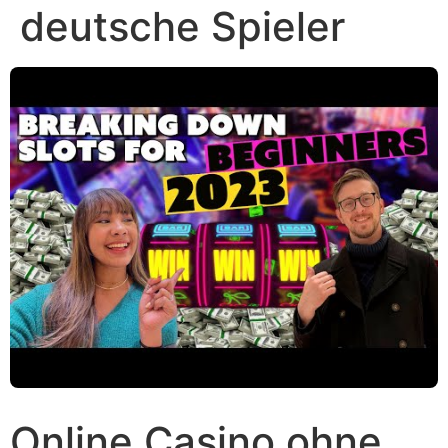
deutsche Spieler
Online Casino ohne