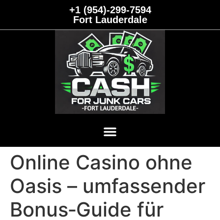
+1 (954)-299-7594
Fort Lauderdale
Online Casino ohne
Oasis – umfassender
Bonus‑Guide für