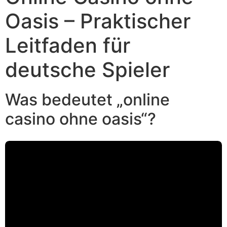
Oasis – Praktischer
Leitfaden für
deutsche Spieler
Was bedeutet „online
casino ohne oasis“?