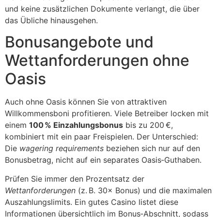
und keine zusätzlichen Dokumente verlangt, die über
das Übliche hinausgehen.
Bonusangebote und
Wettanforderungen ohne
Oasis
Auch ohne Oasis können Sie von attraktiven
Willkommensboni profitieren. Viele Betreiber locken mit
einem
100 % Einzahlungsbonus
bis zu 200 €,
kombiniert mit ein paar Freispielen. Der Unterschied:
Die
wagering requirements
beziehen sich nur auf den
Bonusbetrag, nicht auf ein separates Oasis‑Guthaben.
Prüfen Sie immer den Prozentsatz der
Wettanforderungen
(z. B. 30× Bonus) und die maximalen
Auszahlungslimits. Ein gutes Casino listet diese
Informationen übersichtlich im Bonus‑Abschnitt, sodass