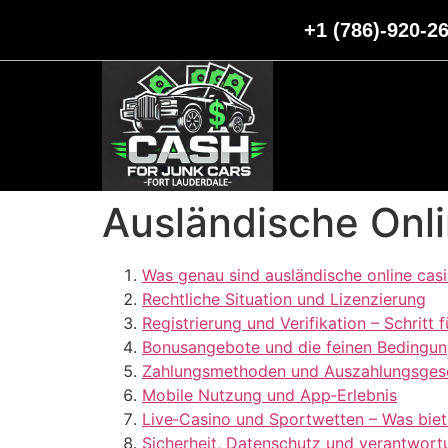
+1 (786)-920-2
Ausländische Onli
Was genau sind ausländische online cas
Rechtliche Situation und Lizenzierung
Registrierung und Verifikation – Schritt f
Bonusangebote und die feinen Bedingu
Zahlungsmethoden und Auszahlungsges
Mobile Nutzung und App‑Erlebnis
Live‑Casino und Sportwetten – Was biet
Sicherheit, Datenschutz und verantwort