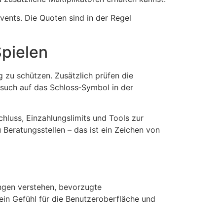
vents. Die Quoten sind in der Regel
Spielen
 zu schützen. Zusätzlich prüfen die
such auf das Schloss‑Symbol in der
chluss, Einzahlungslimits und Tools zur
u Beratungsstellen – das ist ein Zeichen von
ungen verstehen, bevorzugte
ein Gefühl für die Benutzeroberfläche und