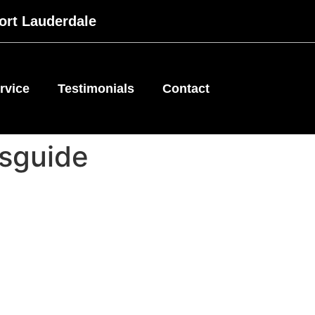
ort Lauderdale
rvice
Testimonials
Contact
tsguide