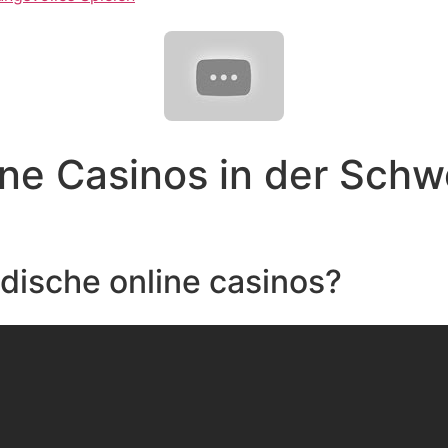
ne Casinos in der Schwe
dische online casinos?