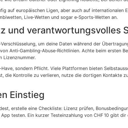
ig auf europäischen Ligen, aber auch auf internationalen E
ombiwetten, Live‑Wetten und sogar e‑Sports‑Wetten an.
tz und verantwortungsvolles 
L‑Verschlüsselung, um deine Daten während der Übertragung
on Anti‑Gambling‑Abuse‑Richtlinien. Achte beim ersten Be
en Lizenznummer.
‑Have, sondern Pflicht. Viele Plattformen bieten Selbstauss
, die Kontrolle zu verlieren, nutze die dortigen Kontakte z
en Einstieg
est, erstelle eine Checkliste: Lizenz prüfen, Bonusbeding
pp testen. Ein kurzer Testeinzahlung von CHF 10 gibt dir 