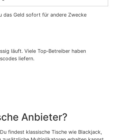
du das Geld sofort für andere Zwecke
ssig läuft. Viele Top‑Betreiber haben
scodes liefern.
sche Anbieter?
Du findest klassische Tische wie Blackjack,
zusätzliche Multiplikatoren erhalten kannst.