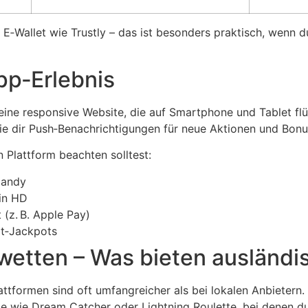
e E‑Wallet wie Trustly – das ist besonders praktisch, wenn 
pp‑Erlebnis
 eine responsive Website, die auf Smartphone und Tablet flü
die dir Push‑Benachrichtigungen für neue Aktionen und Bonu
 Plattform beachten solltest:
Handy
in HD
(z. B. Apple Pay)
ot‑Jackpots
wetten – Was bieten ausländi
ttformen sind oft umfangreicher als bei lokalen Anbietern. 
e wie Dream Catcher oder Lightning Roulette, bei denen du 