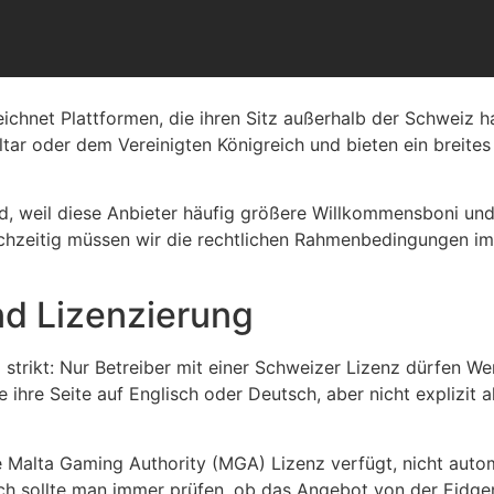
zeichnet Plattformen, die ihren Sitz außerhalb der Schweiz
tar oder dem Vereinigten Königreich und bieten ein breites
, weil diese Anbieter häufig größere Willkommensboni und 
chzeitig müssen wir die rechtlichen Rahmenbedingungen im 
nd Lizenzierung
 strikt: Nur Betreiber mit einer Schweizer Lizenz dürfen We
ihre Seite auf Englisch oder Deutsch, aber nicht explizit 
e Malta Gaming Authority (MGA) Lizenz verfügt, nicht automa
 sollte man immer prüfen, ob das Angebot von der Eidgeno