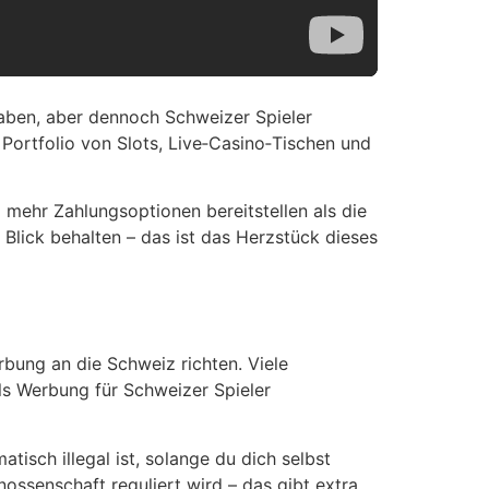
 haben, aber dennoch Schweizer Spieler
 Portfolio von Slots, Live‑Casino‑Tischen und
mehr Zahlungsoptionen bereitstellen als die
Blick behalten – das ist das Herzstück dieses
rbung an die Schweiz richten. Viele
als Werbung für Schweizer Spieler
tisch illegal ist, solange du dich selbst
ssenschaft reguliert wird – das gibt extra