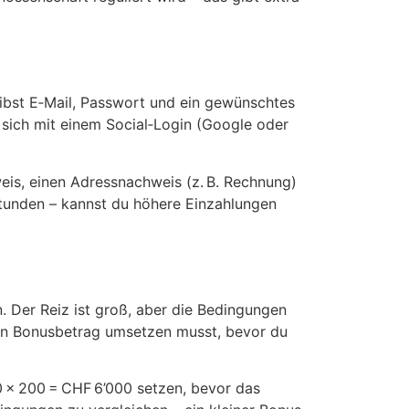
gibst E‑Mail, Passwort und ein gewünschtes
t, sich mit einem Social‑Login (Google oder
weis, einen Adressnachweis (z. B. Rechnung)
 Stunden – kannst du höhere Einzahlungen
 Der Reiz ist groß, aber die Bedingungen
den Bonusbetrag umsetzen musst, bevor du
0 × 200 = CHF 6’000 setzen, bevor das