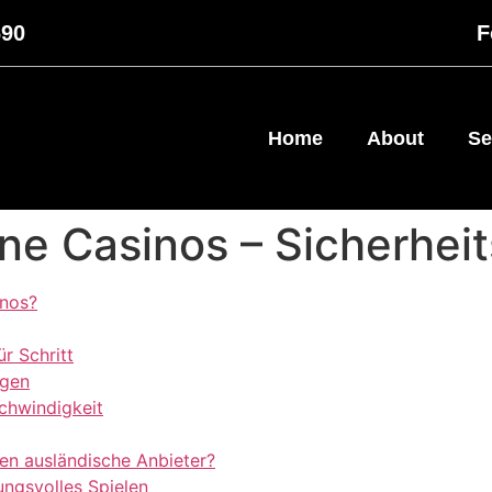
690
F
Home
About
Se
ne Casinos – Sicherhei
inos?
ür Schritt
ngen
chwindigkeit
en ausländische Anbieter?
ungsvolles Spielen